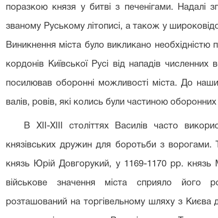
поразкою князя у битві з печенігами. Надалі 
званому Руському літописі, а також у широковідо
Виникнення міста було викликано необхідністю 
кордонів Київської Русі від нападів численних
посилював оборонні можливості міста. До наши
валів, ровів, які колись були частиною оборонних
В ХІІ-ХІІІ століттях Василів часто викор
князівських дружин для боротьби з ворогами. 
князь Юрій Довгорукий, у 1169-1170 рр. князь 
військове значення міста сприяло його ро
розташований на торгівельному шляху з Києва д