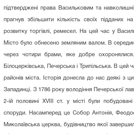
підтверджені права Васильковим та навколишн
прагнув збільшити кількість своїх підданих 
розвитку торгівлі, ремесел. На цей час у Васил
Місто було обнесено земляним валом. В середи
через чотири брами, яке добре охоронялися.
Білоцерківська, Печерська і Трипільська. В цей 
районів міста. Історія донесла до нас деякі з ци
Западинці. З 1786 року володіння Печерської ла
2-ій половині Х
V
ІІІ ст. у місті були побудован
споруди. Насамперед це Собор Антонія, Феодос
Миколаївська церква, будівництво якої завершило