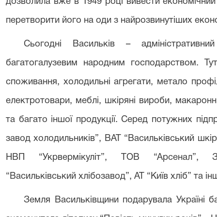
дозволила вже в 1949 році вивести економічний
перетворити його на оди з найрозвинутіших еконо
Сьогодні Васильків – адміністративни
багатогалузевим народним господарством. Ту
споживання, холодильні агрегати, метало профіл
електротовари, меблі, шкіряні вироби, макаронн
та багато іншої продукції. Серед потужних підп
завод холодильників”, ВАТ “Васильківський шкі
НВП “Укрвермікуліт”, ТОВ “Арсенал”, ЗА
“Васильківський хлібозавод”, АТ “Київ хліб” та інш
Земля Васильківщини подарувала Україні б