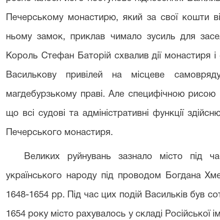
Печерському монастирю, який за свої кошти ві
ньому замок, приклав чимало зусиль для засе
Король Стефан Баторій схвалив дії монастиря і 
Василькову привілей на місцеве самовряду
магдебурзькому праві. Але специфічною рисою м
що всі судові та адміністративні функції здій
Печерського монастиря.
Великих руйнувань зазнало місто під ча
українського народу під проводом Богдана Хм
1648-1654 рр. Під час цих подій Васильків був с
1654 року місто рахувалось у складі Російської ім