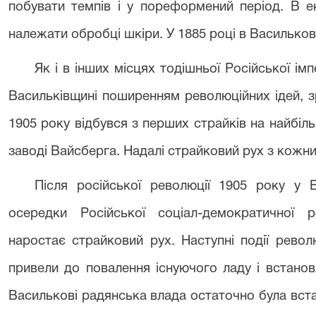
побувати темпів і у пореформений період. В е
належати обробці шкіри. У 1885 році в Васильков
Як і в інших місцях тодішньої Російської імп
Васильківщині поширенням революційних ідей, з
1905 року відбувся з перших страйків на найбіл
заводі Вайсберга. Надалі страйковий рух з кожн
Після російської революції 1905 року у 
осередки Російської соціал-демократичної р
наростає страйковий рух. Наступні події револ
привели до повалення існуючого ладу і встанов
Василькові радянська влада остаточно була вста