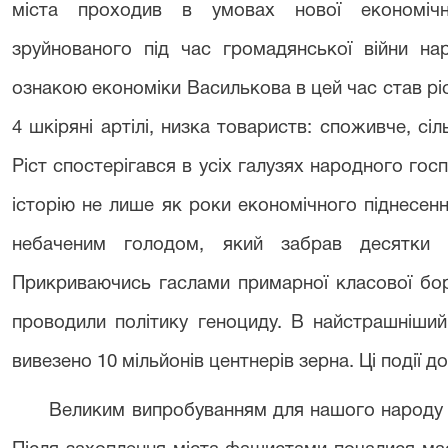
міста проходив в умовах нової економічн
зруйнованого під час громадянської війни на
ознакою економіки Василькова в цей час став ріст
4 шкіряні артілі, низка товариств: споживче, сі
Ріст спостерігався в усіх галузях народного гос
історію не лише як роки економічного піднесен
небаченим голодом, який забрав десятки м
Прикриваючись гаслами примарної класової бор
проводили політику геноциду. В найстрашніший
вивезено 10 мільйонів центнерів зерна. Ці події 
Великим випробуванням для нашого народу ст