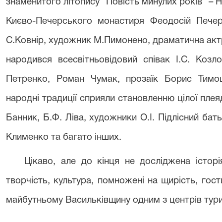
знаменитого літопису “Повість минулих років” – 
Києво-Печерського монастиря Феодосій Печер
С.Ковнір, художник М.Пимонено, драматична акт
народився всесвітньовідовий співак І.С. Коз
Петренко, Роман Чумак, прозаїк Борис Тимош
народні традиції сприяли становленню цілої плея
Банник, Б.Ф. Ліва, художники О.І. Підлісний бат
Клименко та багато інших.
Цікаво, але до кінця не досліджена історі
творчість, культура, помножені на щирість, гост
майбутньому Васильківщину одним з центрів тур