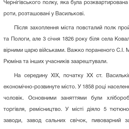
Чернігівського полку, яка була розквартирована 
роти, розташовані у Василькові.
Після захоплення міста повсталий полк пр
та Пологи, але 3 січня 1826 року біля села Кова
вірними царю військами. Важко пораненого С.І.
Рюміна та інших учасників заарештували.
На середину ХІХ, початку ХХ ст. Васильк
економічно-розвинуте місто. У 1858 році населен
чоловік. Основними заняттями були хлібороб
торгівля, ремісництво. У місті діяло 5 тютюн
заводи, завод сальних свічок, пивоварний з