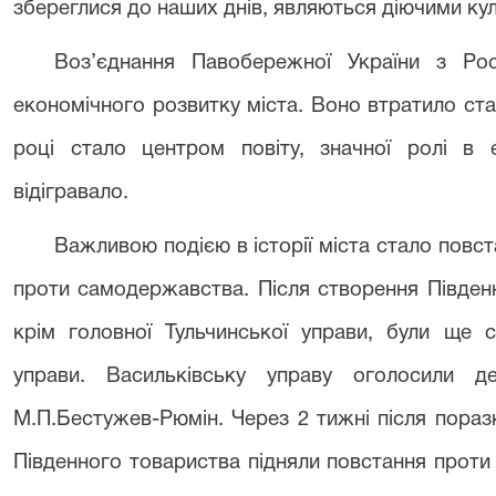
збереглися до наших днів, являються діючими ку
Воз’єднання Павобережної України з Ро
економічного розвитку міста. Воно втратило ста
році стало центром повіту, значної ролі в 
відігравало.
Важливою подією в історії міста стало повст
проти самодержавства. Після створення Південн
крім головної Тульчинської управи, були ще с
управи. Васильківську управу оголосили д
М.П.Бестужев-Рюмін. Через 2 тижні після пораз
Південного товариства підняли повстання проти