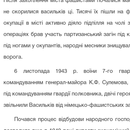
Після захоплення міста фашистами почалися мас
не скорилися васильків ці. Тисячі їх пішли на ф
окупації в місті активно діяло підпілля на чолі
операціях брав участь партизанський загін під к
під ногами у окупантів, народні месники знищува
ворога.
6 листопада 1943 р. воїни 7-го гвард
командуванням генерал-майора К.Ф. Сулемова, 
під командуванням гвардії полковника, двічі гер
звільнили Васильків від німецько-фашистських за
Почався процес відбудови народного господ