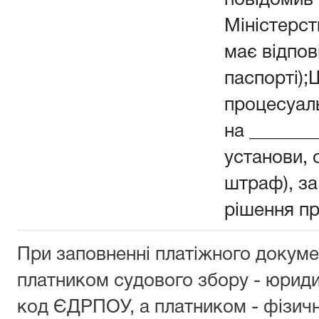
повідомив 
Міністерств
має відпов
паспорті);
процесуал
на _______
установи, о
штраф), з
рішення п
При заповненні платіжного докуме
платником судового збору - юрид
код ЄДРПОУ, а платником - фізич