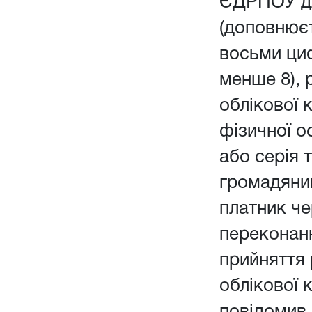
ЄДРПОУ дл
(доповнюєт
восьми ци
менше 8), 
облікової 
фізичної о
або серія 
громадянин
платник чер
переконанн
прийняття
облікової 