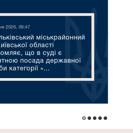
ня 2026, 09:47
льківський міськрайонний
иївської області
омляє, що в суді є
нтною посада державної
и категорії «...