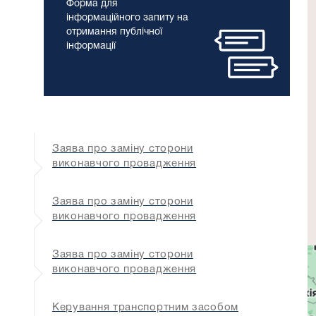
Форма для
інформаційного запиту на
отримання публічної
інформації
Заява про заміну сторони
виконавчого провадження
Заява про заміну сторони
виконавчого провадження
Заява про заміну сторони
виконавчого провадження
Керування транспортним засобом