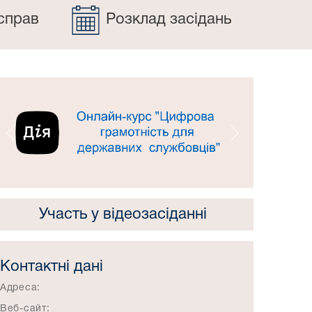
справ
Розклад засідань
Попередній
Наступний
Участь у відеозасіданні
Контактні дані
Адреса:
Веб-сайт: