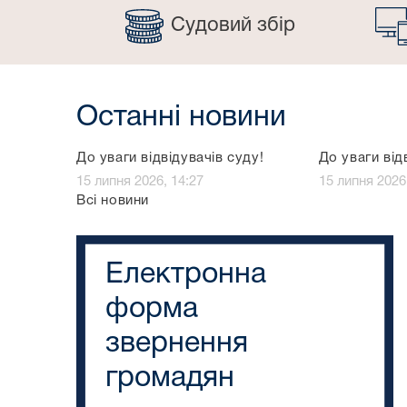
Судовий збір
Останні новини
До уваги відвідувачів суду!
До уваги від
15 липня 2026, 14:27
15 липня 2026
Всі новини
Електронна
форма
звернення
громадян