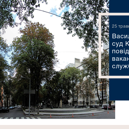
25 трав
Васи
суд К
повід
вака
служб