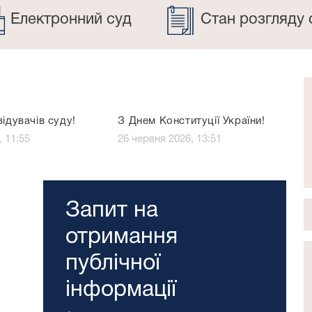
Електронний суд
Стан розгляду 
відувачів суду!
З Днем Конституції України!
, 11:55
26 червня 2026, 13:51
Запит на
отримання
публічної
інформації