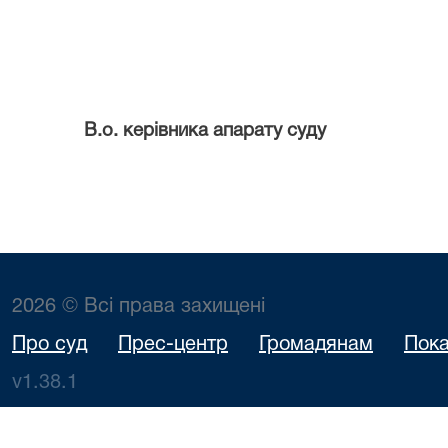
В.о. керівника апарату суду
2026 © Всі права захищені
Про суд
Прес-центр
Громадянам
Пока
v1.38.1