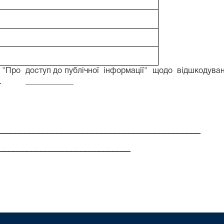
"Про
доступ до публічної
інформації"
щодо
відшкодува
.
____________
____________________________________________
_____________________________