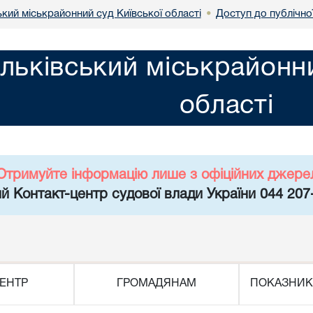
кий міськрайонний суд Київської області
Доступ до публічно
•
льківський міськрайонни
області
Отримуйте інформацію лише з офіційних джере
й Контакт-центр судової влади України 044 207
ЕНТР
ГРОМАДЯНАМ
ПОКАЗНИК