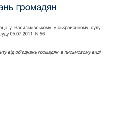
нань громадян
ції у Васильківському міськрайонному суду
суду 05.07.2011
N 56
иту від
об’єднань громадян
в письмовому виді