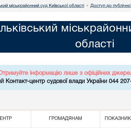
кий міськрайонний суд Київської області
Доступ до публічно
•
льківський міськрайонни
області
Отримуйте інформацію лише з офіційних джере
й Контакт-центр судової влади України 044 207
ЕНТР
ГРОМАДЯНАМ
ПОКАЗНИК