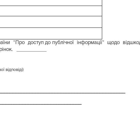
аїни
"Про
доступ до публічної
інформації"
щодо
відшко
рінок.
____________
ї відповіді)
________________________
__
__________________
_____________________________