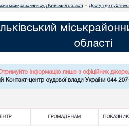
кий міськрайонний суд Київської області
Доступ до публічно
•
льківський міськрайонни
області
Отримуйте інформацію лише з офіційних джере
й Контакт-центр судової влади України 044 207
ЕНТР
ГРОМАДЯНАМ
ПОКАЗНИК