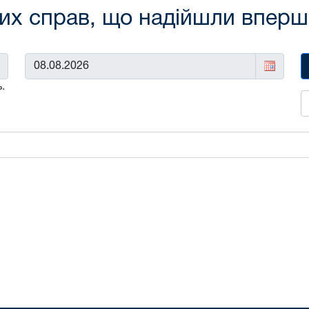
х справ, що надійшли вперше 
До:
.