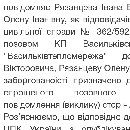
повідомляє Рязанцева Івана 
Олену Іванівну, як відповідачі
цивільної справи № 362/5922
позовом КП Васильківс
"Васильківтепломережа" 
Вікторовича, Рязанцеву Олену
заборгованоісті призначено 
спрощеного позовного
повідомлення (виклику) сторін
Роз’яснюємо, що відповідно д
ЦПК України з опублікува